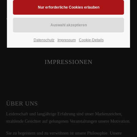
« zurück
Datenschutz
Impressum
Cookie-Details
IMPRESSIONEN
ÜBER UNS
Leidenschaft und langjährige Erfahrung sind unser Markenzeichen,
strahlende Gesichter auf gelungenen Veranstaltungen unsere Motivation.
Sie zu begeistern und zu verwöhnen ist unsere Philosophie. Unsere