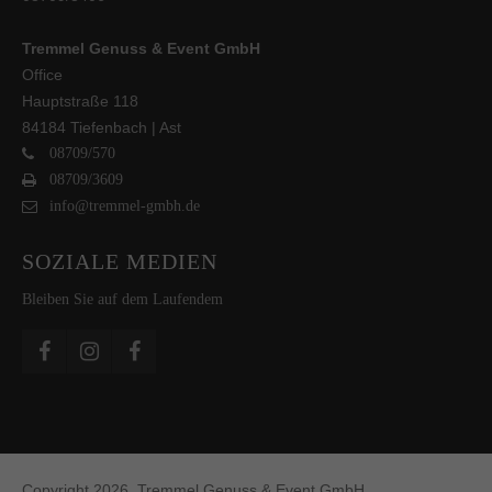
Tremmel Genuss & Event GmbH
Office
Hauptstraße 118
84184 Tiefenbach | Ast
08709/570
08709/3609
info@tremmel-gmbh.de
SOZIALE MEDIEN
Bleiben Sie auf dem Laufendem
Copyright 2026. Tremmel Genuss & Event GmbH