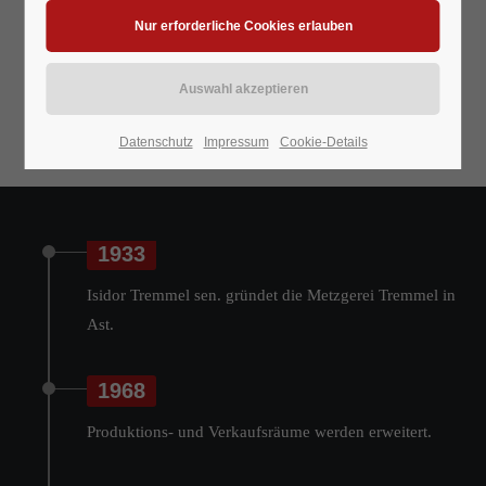
Datenschutz
Impressum
Cookie-Details
1933
Isidor Tremmel sen. gründet die Metzgerei Tremmel in
Ast.
1968
Produktions- und Verkaufsräume werden erweitert.