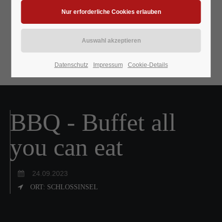
Datenschutz
Impressum
Cookie-Details
BBQ - Buffet all
you can eat
24.09.2023
ORT: SCHLOSSINSEL