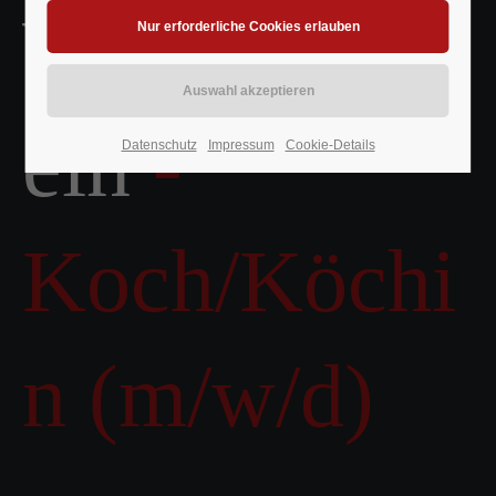
Wir stellen
ein
-
Datenschutz
Impressum
Cookie-Details
Koch/Köchi
n (m/w/d)